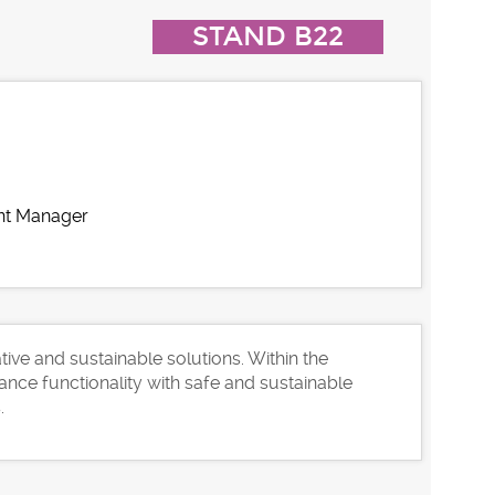
STAND B22
nt Manager
tive and sustainable solutions. Within the
nce functionality with safe and sustainable
s.