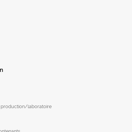
on
 production/laboratoire
contenants